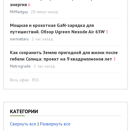
энергия
6
MrMadguy
· 28 минут назад
Мощная и крохотная GaN-зарядка для
путешествий. Обзор Ugreen Nexode Air 65W
3
narmattaru
· 1 час назад
Как сохранить Землю пригодной для жизни после
гибели Солнца: проект на 9 квадриллионов лет
3
Metrograde
· 1 час назад
Весь эфир
·
RSS
КАТЕГОРИИ
Свернуть все
|
Развернуть все