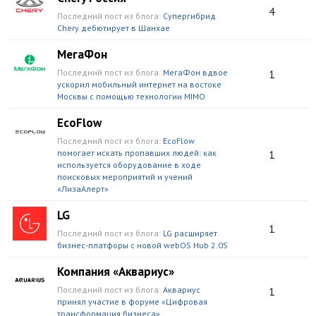
4
Последний пост из блога:
Супергибрид
Chery дебютирует в Шанхае
МегаФон
Последний пост из блога:
МегаФон вдвое
1
ускорил мобильный интернет на востоке
Москвы с помощью технологии MIMO
EcoFlow
Последний пост из блога:
EcoFlow
помогает искать пропавших людей: как
1
используется оборудование в ходе
поисковых мероприятий и учений
«ЛизаАлерт»
LG
1
Последний пост из блога:
LG расширяет
бизнес-платфоры с новой webOS Hub 2.0S
Компания «Аквариус»
Последний пост из блога:
Аквариус
1
принял участие в форуме «Цифровая
трансформация бизнеса»