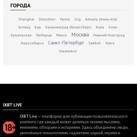
ГОРОДА
Shanghai
Shenzhen
Yantai
Zug
Алматы (Алма-Ата)
Астана
Бар
Калининград (Кенигсберг)
Киев
Клин
Москва
Крыловская
Люберцы
Минск
Нижний Новгород
Санкт-Петербург
Новосибирск
Тайбэй
Томск
Ульяновск
IXBT LIVE
IXBT Live
— платформа для публикации пользовательского
контента, где каждый может делиться своими мыслями,
мнениями, обзорами и историями. Здесь объединены люди,
увлечённые технологиями, гаджетами, наукой, играми и