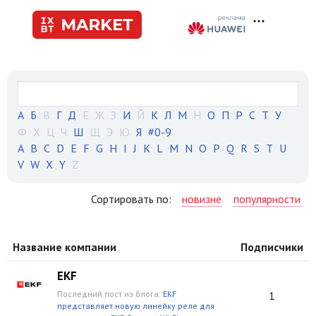
А
Б
В
Г
Д
Е
Ж
З
И
Й
К
Л
М
Н
О
П
Р
С
Т
У
Ф
Х
Ц
Ч
Ш
Щ
Э
Ю
Я
#0-9
A
B
C
D
E
F
G
H
I
J
K
L
M
N
O
P
Q
R
S
T
U
V
W
X
Y
Z
Сортировать по:
новизне
популярности
Название компании
Подписчики
EKF
Последний пост из блога:
EKF
1
представляет новую линейку реле для