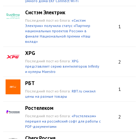
умного дома EKF Connect Wi-Fi
Систэм Электрик
Последний пост из блога:
«Систэм
Электрик» получила статус «Партнер
1
национальных проектов России» в
финале Национальной премии «Наш
вклад»
XPG
Последний пост из блога:
XPG
2
представляет серию вентиляторов Infinity
и кулеры Maestro
РБТ
1
Последний пост из блога:
RBT.ru снизил
цены на разные товары
Ростелеком
Последний пост из блога:
«Ростелеком»
2
перешел на российский софт для работы с
PDF-документами
Chery Россия