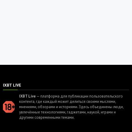
IXBT LIVE
IXBT Live
— платформа для публикации пользовательского
контента, где каждый может делиться своими мыслями,
мнениями, обзорами и историями. Здесь объединены люди,
увлечённые технологиями, гаджетами, наукой, играми и
другими современными темами.