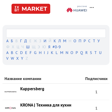
А
Б
В
Г
Д
Е
Ж
З
И
Й
К
Л
М
Н
О
П
Р
С
Т
У
Ф
Х
Ц
Ч
Ш
Щ
Э
Ю
Я
#0-9
A
B
C
D
E
F
G
H
I
J
K
L
M
N
O
P
Q
R
S
T
U
V
W
X
Y
Z
Название компании
Подписчики
Kuppersberg
1
KRONA | Техника для кухни
1