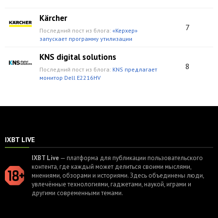
Kärcher
7
Последний пост из блога:
«Керхер»
запускает программу утилизации
KNS digital solutions
8
Последний пост из блога:
KNS предлагает
монитор Dell E2216HV
IXBT LIVE
IXBT Live
— платформа для публикации пользовательского
контента, где каждый может делиться своими мыслями,
мнениями, обзорами и историями. Здесь объединены люди,
увлечённые технологиями, гаджетами, наукой, играми и
другими современными темами.