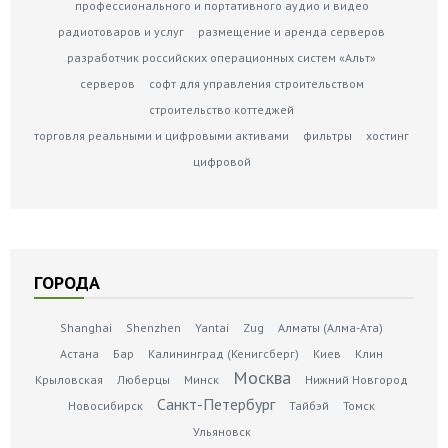
профессионального и портативного аудио и видео
радиотоваров и услуг
размещение и аренда серверов
разработчик российских операционных систем «Альт»
серверов
софт для управления строительством
строительство коттеджей
торговля реальными и цифровыми активами
фильтры
хостинг
цифровой
ГОРОДА
Shanghai
Shenzhen
Yantai
Zug
Алматы (Алма-Ата)
Астана
Бар
Калининград (Кенигсберг)
Киев
Клин
Москва
Крыловская
Люберцы
Минск
Нижний Новгород
Санкт-Петербург
Новосибирск
Тайбэй
Томск
Ульяновск