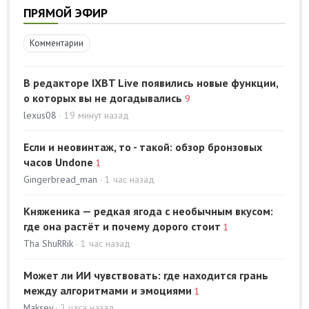
ПРЯМОЙ ЭФИР
Комментарии
В редакторе IXBT Live появились новые функции,
о которых вы не догадывались
9
lexus08
· 19 минут назад
Если и неовинтаж, то - такой: обзор бронзовых
часов Undone
1
Gingerbread_man
· 1 час назад
Княженика — редкая ягода с необычным вкусом:
где она растёт и почему дорого стоит
1
Tha ShuRRik
· 1 час назад
Может ли ИИ чувствовать: где находится грань
между алгоритмами и эмоциями
1
Maksey
· 2 часа назад