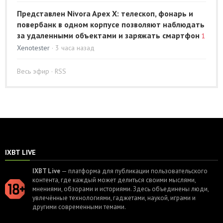
Представлен Nivora Apex X: телескоп, фонарь и
повербанк в одном корпусе позволяют наблюдать
за удаленными объектами и заряжать смартфон
1
Xenotester
· 3 часа назад
Весь эфир
·
RSS
IXBT LIVE
IXBT Live
— платформа для публикации пользовательского
контента, где каждый может делиться своими мыслями,
мнениями, обзорами и историями. Здесь объединены люди,
увлечённые технологиями, гаджетами, наукой, играми и
другими современными темами.