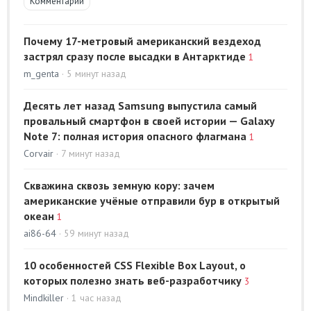
Комментарии
Почему 17-метровый американский вездеход
застрял сразу после высадки в Антарктиде
1
m_genta
· 5 минут назад
Десять лет назад Samsung выпустила самый
провальный смартфон в своей истории — Galaxy
Note 7: полная история опасного флагмана
1
Corvair
· 7 минут назад
Скважина сквозь земную кору: зачем
американские учёные отправили бур в открытый
океан
1
ai86-64
· 59 минут назад
10 особенностей CSS Flexible Box Layout, о
которых полезно знать веб-разработчику
3
Mindkiller
· 1 час назад