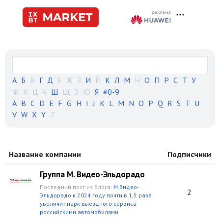
А
Б
В
Г
Д
Е
Ж
З
И
Й
К
Л
М
Н
О
П
Р
С
Т
У
Ф
Х
Ц
Ч
Ш
Щ
Э
Ю
Я
#0-9
A
B
C
D
E
F
G
H
I
J
K
L
M
N
O
P
Q
R
S
T
U
V
W
X
Y
Z
Название компании
Подписчики
Группа М. Видео-Эльдорадо
Последний пост из блога:
М.Видео-
2
Эльдорадо к 2024 году почти в 1,5 раза
увеличит парк выездного сервиса
российскими автомобилями