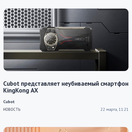
Cubot представляет неубиваемый смартфон
KingKong AX
Cubot
22 марта, 11:21
НОВОСТЬ