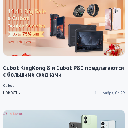
Cubot KingKong 8 и Cubot P80 предлагаются
с большими скидками
Cubot
11 ноября, 04:59
НОВОСТЬ