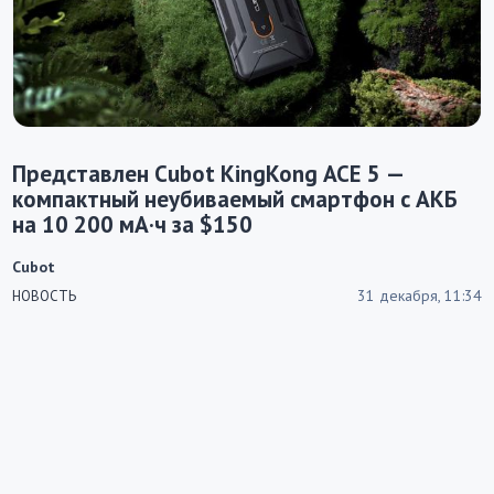
Представлен Cubot KingKong ACE 5 —
компактный неубиваемый смартфон с АКБ
на 10 200 мА·ч за $150
Cubot
31 декабря, 11:34
НОВОСТЬ