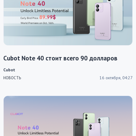
Cubot Note 40 стоит всего 90 долларов
Cubot
16 октября, 04:27
НОВОСТЬ