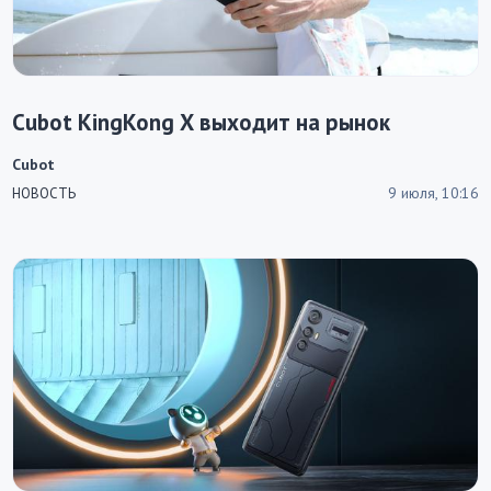
Cubot KingKong X выходит на рынок
Cubot
9 июля, 10:16
НОВОСТЬ