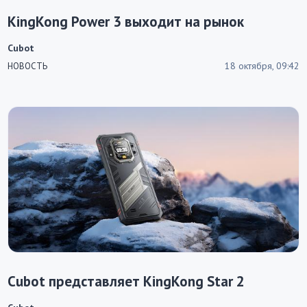
KingKong Power 3 выходит на рынок
Cubot
18 октября, 09:42
НОВОСТЬ
Cubot представляет KingKong Star 2