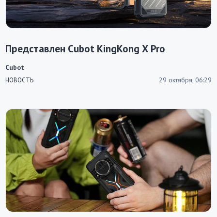
Представлен Cubot KingKong X Pro
Cubot
29 октября, 06:29
НОВОСТЬ