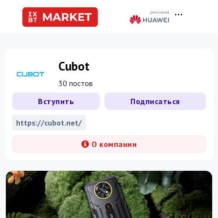
Cubot
30 постов
Вступить
Подписаться
https://cubot.net/
О компании