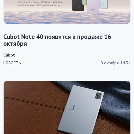
Cubot Note 40 появится в продаже 16
октября
Cubot
10 октября, 14:34
НОВОСТЬ