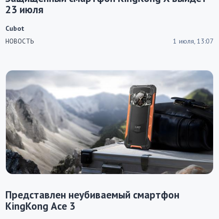
23 июля
Cubot
1 июля, 13:07
НОВОСТЬ
Представлен неубиваемый смартфон
KingKong Ace 3