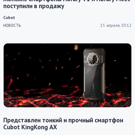
поступили в продажу
Cubot
15 апреля, 03:12
НОВОСТЬ
Представлен тонкий и прочный смартфон
Cubot KingKong AX