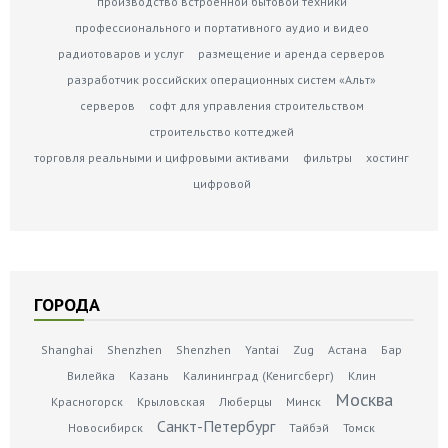
производство встроенной бытовой техники
профессионального и портативного аудио и видео
радиотоваров и услуг
размещение и аренда серверов
разработчик российских операционных систем «Альт»
серверов
софт для управления строительством
строительство коттеджей
торговля реальными и цифровыми активами
фильтры
хостинг
цифровой
ГОРОДА
Shanghai
Shenzhen
Shenzhen
Yantai
Zug
Астана
Бар
Вилейка
Казань
Калининград (Кенигсберг)
Клин
Москва
Красногорск
Крыловская
Люберцы
Минск
Санкт-Петербург
Новосибирск
Тайбэй
Томск