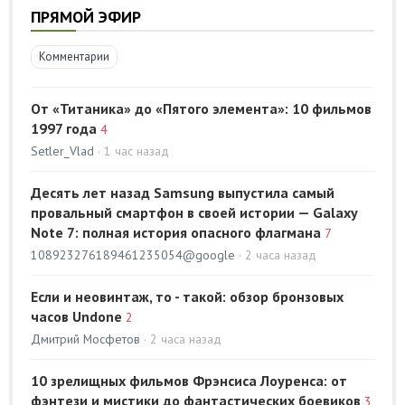
ПРЯМОЙ ЭФИР
Комментарии
От «Титаника» до «Пятого элемента»: 10 фильмов
1997 года
4
Setler_Vlad
· 1 час назад
Десять лет назад Samsung выпустила самый
провальный смартфон в своей истории — Galaxy
Note 7: полная история опасного флагмана
7
108923276189461235054@google
· 2 часа назад
Если и неовинтаж, то - такой: обзор бронзовых
часов Undone
2
Дмитрий Мосфетов
· 2 часа назад
10 зрелищных фильмов Фрэнсиса Лоуренса: от
фэнтези и мистики до фантастических боевиков
3