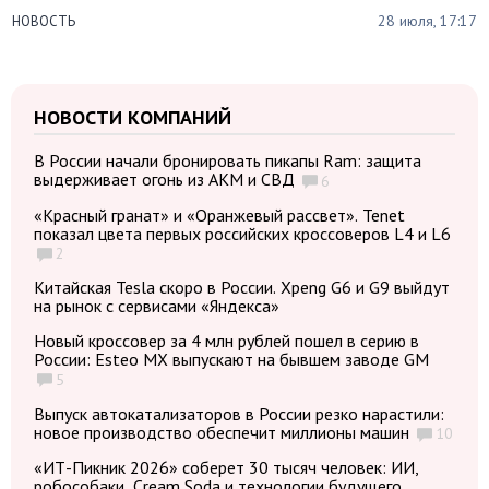
28 июля, 17:17
НОВОСТЬ
НОВОСТИ КОМПАНИЙ
В России начали бронировать пикапы Ram: защита
выдерживает огонь из АКМ и СВД
6
«Красный гранат» и «Оранжевый рассвет». Tenet
показал цвета первых российских кроссоверов L4 и L6
2
Китайская Tesla скоро в России. Xpeng G6 и G9 выйдут
на рынок с сервисами «Яндекса»
Новый кроссовер за 4 млн рублей пошел в серию в
России: Esteo MX выпускают на бывшем заводе GM
5
Выпуск автокатализаторов в России резко нарастили:
новое производство обеспечит миллионы машин
10
«ИТ-Пикник 2026» соберет 30 тысяч человек: ИИ,
робособаки, Cream Soda и технологии будущего