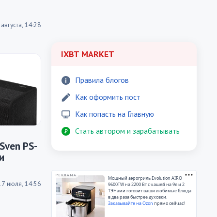
 августа, 14:28
IXBT MARKET
Правила блогов
Как оформить пост
Как попасть на Главную
Стать автором и зарабатывать
Sven PS-
и
РЕКЛАМА
Мощный аэрогриль Evolution AIRO
17 июля, 14:56
9600TW на 2200 Вт с чашей на 9л и 2
ТЭНами готовит ваши любимые блюда
в два раза быстрее духовки.
Заказывайте на Ozon
прямо сейчас!