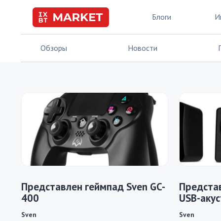
Блоги
И
Обзоры
Новости
Представлен геймпад Sven GC-
Предста
400
USB-акус
Sven
Sven