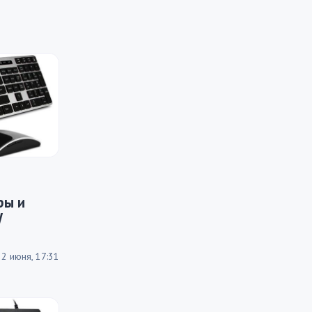
ры и
W
12 июня, 17:31