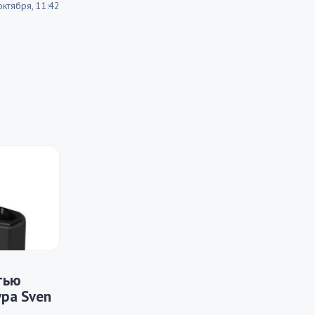
октября, 11:42
тью
ра Sven