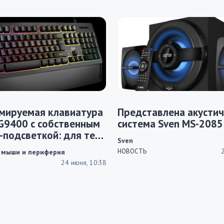
мируемая клавиатура
Представлена акустич
G9400 с собственным
система Sven MS-2085
-подсветкой: для тех,
Sven
л от клацанья
НОВОСТЬ
 мыши и периферия
и
24 июня, 10:38