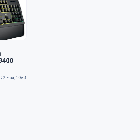
я
G9400
22 мая, 10:53