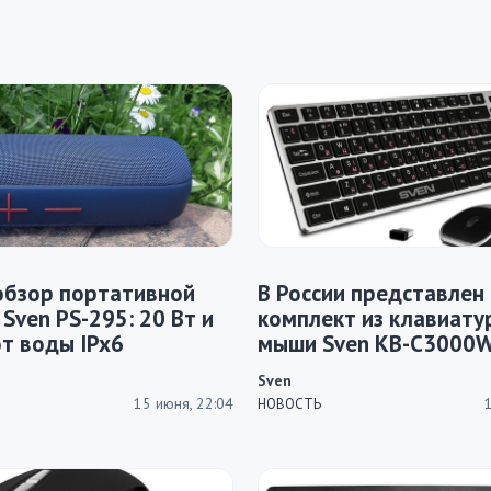
обзор портативной
В России представлен
 Sven PS-295: 20 Вт и
комплект из клавиату
т воды IPx6
мыши Sven KB-C3000
Sven
15 июня, 22:04
НОВОСТЬ