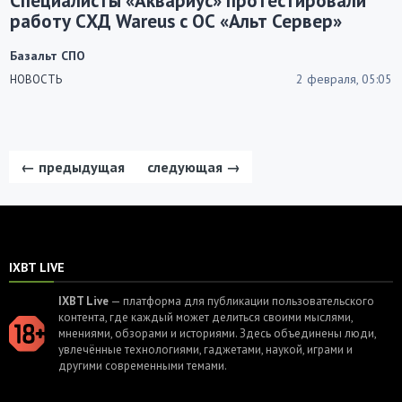
Специалисты «Аквариус» протестировали
работу СХД Wareus с ОС «Альт Сервер»
Базальт СПО
2 февраля, 05:05
НОВОСТЬ
← предыдущая
следующая →
IXBT LIVE
IXBT Live
— платформа для публикации пользовательского
контента, где каждый может делиться своими мыслями,
мнениями, обзорами и историями. Здесь объединены люди,
увлечённые технологиями, гаджетами, наукой, играми и
другими современными темами.